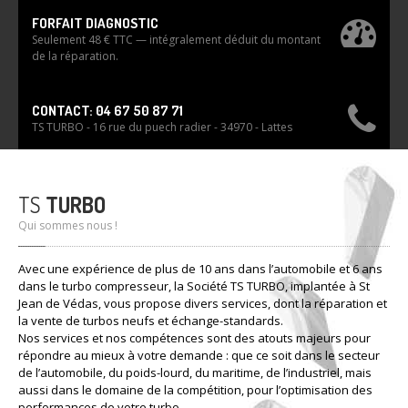
FORFAIT DIAGNOSTIC
Seulement 48 € TTC — intégralement déduit du montant
de la réparation.
CONTACT: 04 67 50 87 71
TS TURBO - 16 rue du puech radier - 34970 - Lattes
TS
TURBO
Qui sommes nous !
Avec une expérience de plus de 10 ans dans l’automobile et 6 ans
dans le turbo compresseur, la Société TS TURBO, implantée à St
Jean de Védas, vous propose divers services, dont la réparation et
la vente de turbos neufs et échange-standards.
Nos services et nos compétences sont des atouts majeurs pour
répondre au mieux à votre demande : que ce soit dans le secteur
de l’automobile, du poids-lourd, du maritime, de l’industriel, mais
aussi dans le domaine de la compétition, pour l’optimisation des
performances de votre turbo.