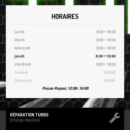
HORAIRES
Lundi
8:00 • 18:00
Mardi
8:00 • 18:00
Mercredi
8:00 • 18:00
Jeudi
8:00 • 18:00
Vendredi
8:00 • 18:00
Samedi
FERMÉ
Dimanche
FERMÉ
Pause Repas: 12:00- 14:00
RÉPARATION TURBO
Échange standard