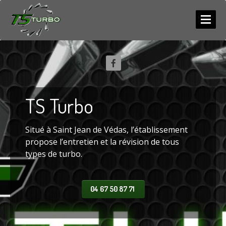
ACCUEIL
SERVICES
NEUF
/ ECHANGE
TS
Turbo
RÉPARATION
COMPETITION
Situé à Saint Jean de Védas, l’établissement
Diagnostic
propose l’entretien et la révision de tous
types de turbo.
PHOTOS
LES
ACTUS
04 67 50 87 71
CONTACT