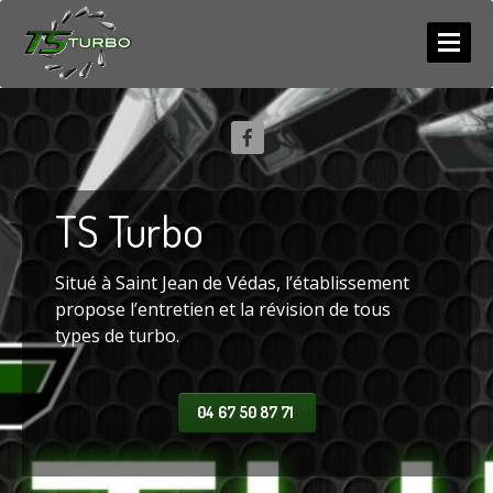
ACCUEIL
SERVICES
NEUF
/ ECHANGE
TS
Turbo
RÉPARATION
COMPETITION
Situé à Saint Jean de Védas, l’établissement
Diagnostic
propose l’entretien et la révision de tous
types de turbo.
PHOTOS
LES
ACTUS
04 67 50 87 71
CONTACT