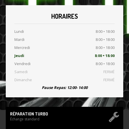
HORAIRES
Lundi
8:00 • 18:00
Mardi
8:00 • 18:00
Mercredi
8:00 • 18:00
Jeudi
8:00 • 18:00
Vendredi
8:00 • 18:00
Samedi
FERMÉ
Dimanche
FERMÉ
Pause Repas: 12:00- 14:00
RÉPARATION TURBO
Échange standard