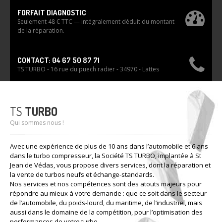
FORFAIT DIAGNOSTIC
Seulement 48 € TTC — intégralement déduit du montant
de la réparation.
CONTACT: 04 67 50 87 71
TS TURBO - 16 rue du puech radier - 34970 - Lattes
TS
TURBO
Qui sommes nous !
Avec une expérience de plus de 10 ans dans l’automobile et 6 ans
dans le turbo compresseur, la Société TS TURBO, implantée à St
Jean de Védas, vous propose divers services, dont la réparation et
la vente de turbos neufs et échange-standards.
Nos services et nos compétences sont des atouts majeurs pour
répondre au mieux à votre demande : que ce soit dans le secteur
de l’automobile, du poids-lourd, du maritime, de l’industriel, mais
aussi dans le domaine de la compétition, pour l’optimisation des
performances de votre turbo.