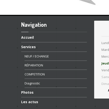
Navigation
Accueil
Lund
Services
Mard
NEUF
/ ECHANGE
Merc
Jeud
RÉPARATION
Vend
COMPETITION
Same
Diagnostic
Dima
Photos
Les
actus