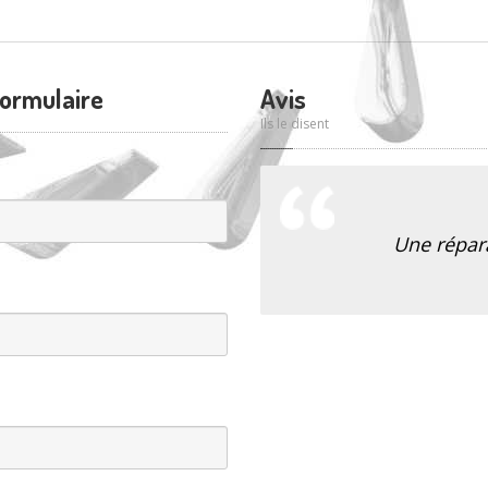
formulaire
Avis
Ils le disent
Une répar