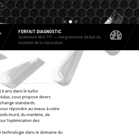
FORFAIT DIAGNOSTIC
Seulement 48 € TTC — intégralement déduit du
montant de la réparation.
 6 ans dans le turbo
Védas, vous propose divers
 échange-standards.
pour répondre au mieux à votre
oids-lourd, du maritime, de
our l’optimisation des
e technologie dans le domaine du