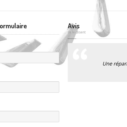
formulaire
Avis
Ils le disent
Une répar