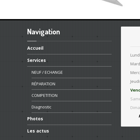
Navigation
Accueil
Lund
Services
Mard
NEUF
/ ECHANGE
Merc
Jeudi
RÉPARATION
Vend
COMPETITION
Same
Diagnostic
Dima
Photos
Les
actus