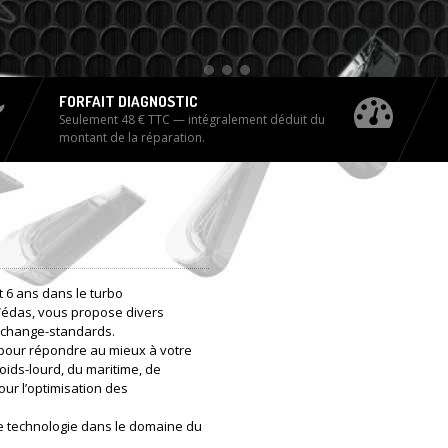
FORFAIT DIAGNOSTIC
Seulement 48 € TTC — intégralement déduit du
montant de la réparation.
 6 ans dans le turbo
Védas, vous propose divers
 échange-standards.
pour répondre au mieux à votre
oids-lourd, du maritime, de
our l’optimisation des
e technologie dans le domaine du