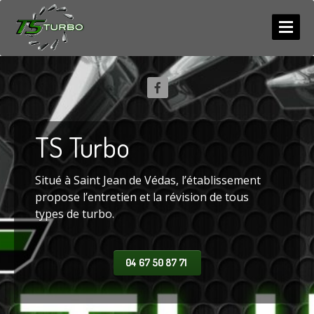
ACCUEIL
SERVICES
NEUF
/ ECHANGE
TS
Turbo
RÉPARATION
COMPETITION
Situé à Saint Jean de Védas, l’établissement
Diagnostic
propose l’entretien et la révision de tous
types de turbo.
PHOTOS
LES
ACTUS
04 67 50 87 71
CONTACT