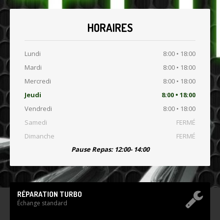
HORAIRES
Lundi
8:00 • 18:00
Mardi
8:00 • 18:00
Mercredi
8:00 • 18:00
Jeudi
8:00 • 18:00
Vendredi
8:00 • 18:00
Samedi
FERMÉ
Dimanche
FERMÉ
Pause Repas: 12:00- 14:00
RÉPARATION TURBO
Échange standard