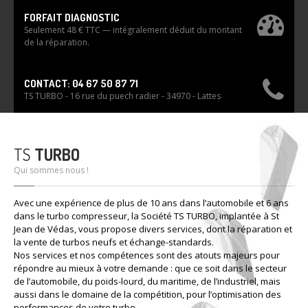
FORFAIT DIAGNOSTIC
Seulement 48 € TTC — intégralement déduit du montant
de la réparation.
CONTACT: 04 67 50 87 71
TS TURBO - 16 rue du puech radier - 34970 - Lattes
TS
TURBO
Qui sommes nous !
Avec une expérience de plus de 10 ans dans l’automobile et 6 ans
dans le turbo compresseur, la Société TS TURBO, implantée à St
Jean de Védas, vous propose divers services, dont la réparation et
la vente de turbos neufs et échange-standards.
Nos services et nos compétences sont des atouts majeurs pour
répondre au mieux à votre demande : que ce soit dans le secteur
de l’automobile, du poids-lourd, du maritime, de l’industriel, mais
aussi dans le domaine de la compétition, pour l’optimisation des
performances de votre turbo.