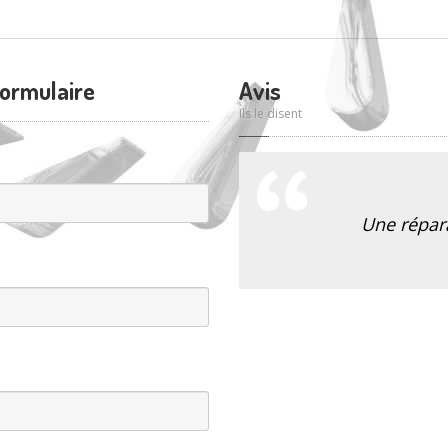
formulaire
Avis
Ils le disent
Une répar