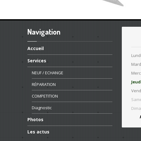
Navigation
Accueil
Lund
Services
Mard
NEUF
/ ECHANGE
Merc
Jeud
RÉPARATION
Vend
COMPETITION
Same
Diagnostic
Dima
Photos
Les
actus