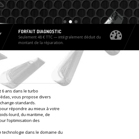
FORFAIT DIAGNOSTIC
Seulement 48 € TTC — intégralement déduit du
montant de la réparation.
 6 ans dans le turbo
Védas, vous propose divers
 échange-standards.
pour répondre au mieux à votre
oids-lourd, du maritime, de
our l’optimisation des
e technologie dans le domaine du