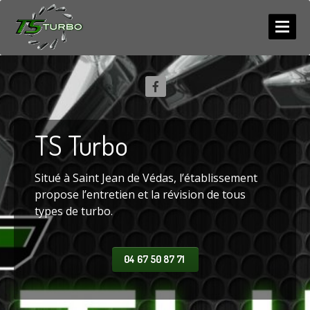
ACCUEIL
SERVICES
NEUF
/ ECHANGE
TS
Turbo
RÉPARATION
COMPETITION
Situé à Saint Jean de Védas, l’établissement
Diagnostic
propose l’entretien et la révision de tous
types de turbo.
PHOTOS
LES
ACTUS
04 67 50 87 71
CONTACT