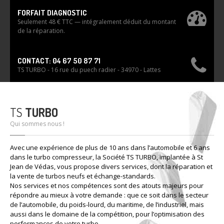
FORFAIT DIAGNOSTIC
Seulement 48 € TTC — intégralement déduit du montant
de la réparation.
CONTACT: 04 67 50 87 71
TS TURBO - 16 rue du puech radier - 34970 - Lattes
TS
TURBO
Qui sommes nous !
Avec une expérience de plus de 10 ans dans l’automobile et 6 ans
dans le turbo compresseur, la Société TS TURBO, implantée à St
Jean de Védas, vous propose divers services, dont la réparation et
la vente de turbos neufs et échange-standards.
Nos services et nos compétences sont des atouts majeurs pour
répondre au mieux à votre demande : que ce soit dans le secteur
de l’automobile, du poids-lourd, du maritime, de l’industriel, mais
aussi dans le domaine de la compétition, pour l’optimisation des
performances de votre turbo.