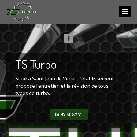
ACCUEIL
SERVICES
NEUF
/ ECHANGE
TS
Turbo
RÉPARATION
COMPETITION
Situé à Saint Jean de Védas, l’établissement
Diagnostic
propose l’entretien et la révision de tous
types de turbo.
PHOTOS
LES
ACTUS
04 67 50 87 71
CONTACT