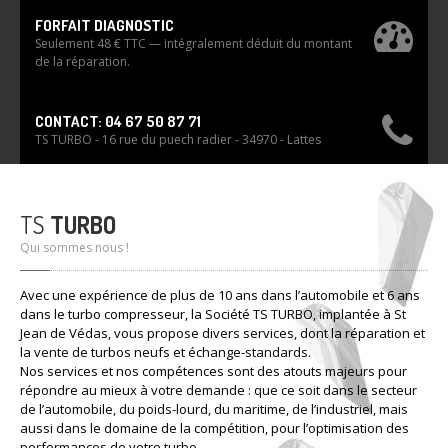
FORFAIT DIAGNOSTIC
Seulement 48 € TTC — intégralement déduit du montant
de la réparation.
CONTACT: 04 67 50 87 71
TS TURBO - 16 rue du puech radier - 34970 - Lattes
TS
TURBO
Qui sommes nous !
Avec une expérience de plus de 10 ans dans l’automobile et 6 ans
dans le turbo compresseur, la Société TS TURBO, implantée à St
Jean de Védas, vous propose divers services, dont la réparation et
la vente de turbos neufs et échange-standards.
Nos services et nos compétences sont des atouts majeurs pour
répondre au mieux à votre demande : que ce soit dans le secteur
de l’automobile, du poids-lourd, du maritime, de l’industriel, mais
aussi dans le domaine de la compétition, pour l’optimisation des
performances de votre turbo.