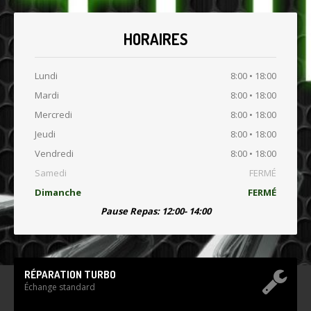
HORAIRES
Lundi
8:00 • 18:00
Mardi
8:00 • 18:00
Mercredi
8:00 • 18:00
Jeudi
8:00 • 18:00
Vendredi
8:00 • 18:00
Samedi
FERMÉ
Dimanche
FERMÉ
Pause Repas: 12:00- 14:00
RÉPARATION TURBO
Échange standard