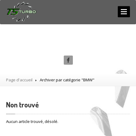
ACCUEIL
Catégorie: BMW
SERVICES
NEUF
/ ECHANGE
RÉPARATION
COMPETITION
Page d'accueil
Archiver par catégorie "BMW"
Diagnostic
PHOTOS
Non trouvé
LES
ACTUS
CONTACT
Aucun article trouvé, désolé.