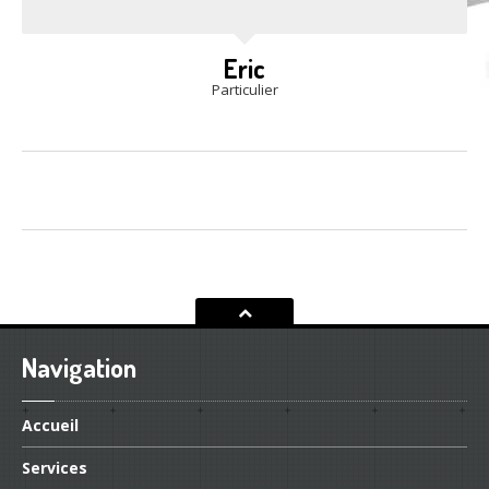
Avis
Ils le disent
Une réparation parfaite pour ma
bmw.
Eric
Particulier