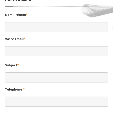
Vous souhaitez optimiser votre turbo pour la compétition ou pour
votre véhicule personnel ? TS TURBO saura vous conseiller et vous
[…]
LIRE PLUS -
Pour
un devis merci de compléter le
formulaire
Nom Prénom
*
Votre Email
*