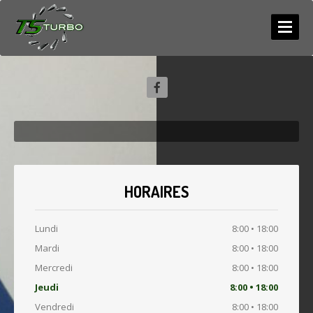
ACCUEIL
SERVICES
NEUF
/ ECHANGE
TS
Turbo
RÉPARATION
COMPETITION
Situé à Saint Jean de Védas, l’établissement
Diagnostic
propose l’entretien et la révision de tous
types de turbo.
PHOTOS
LES
ACTUS
04 67 50 87 71
CONTACT